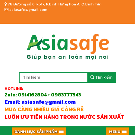
76 Đường số 6, kp17, P.Bình Hưng Hòa A, Q.Bình Tân
asiasafe@gmail.com
Tìm kiếm
HOTLINE:
Zalo:
0914162804 + 0983777543
Email: asiasafe@gmail.com
MUA CÀNG NHIỀU GIÁ CÀNG RẺ
LUÔN ƯU TIÊN HÀNG TRONG NƯỚC SẢN XUẤT
DANH MỤC SẢN PHẨM
MENU