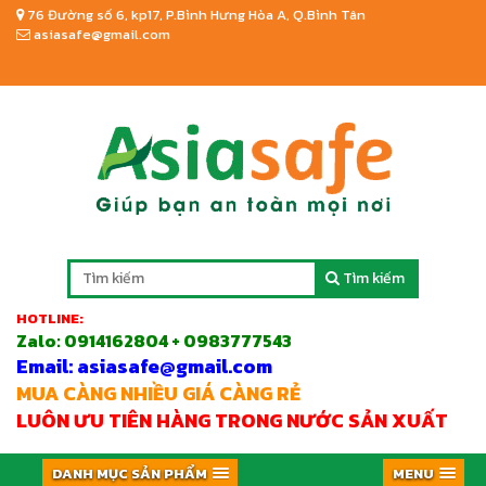
76 Đường số 6, kp17, P.Bình Hưng Hòa A, Q.Bình Tân
asiasafe@gmail.com
Tìm kiếm
HOTLINE:
Zalo:
0914162804 + 0983777543
Email: asiasafe@gmail.com
MUA CÀNG NHIỀU GIÁ CÀNG RẺ
LUÔN ƯU TIÊN HÀNG TRONG NƯỚC SẢN XUẤT
DANH MỤC SẢN PHẨM
MENU