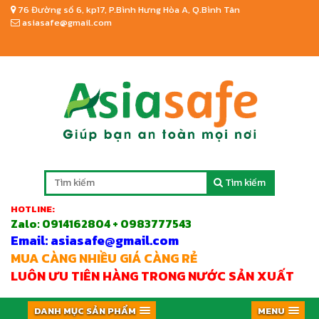
76 Đường số 6, kp17, P.Bình Hưng Hòa A, Q.Bình Tân
asiasafe@gmail.com
Tìm kiếm
HOTLINE:
Zalo:
0914162804 + 0983777543
Email: asiasafe@gmail.com
MUA CÀNG NHIỀU GIÁ CÀNG RẺ
LUÔN ƯU TIÊN HÀNG TRONG NƯỚC SẢN XUẤT
DANH MỤC SẢN PHẨM
MENU