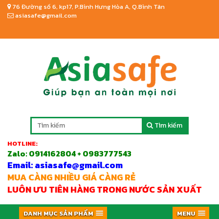
76 Đường số 6, kp17, P.Bình Hưng Hòa A, Q.Bình Tân
asiasafe@gmail.com
Tìm kiếm
HOTLINE:
Zalo:
0914162804 + 0983777543
Email: asiasafe@gmail.com
MUA CÀNG NHIỀU GIÁ CÀNG RẺ
LUÔN ƯU TIÊN HÀNG TRONG NƯỚC SẢN XUẤT
DANH MỤC SẢN PHẨM
MENU